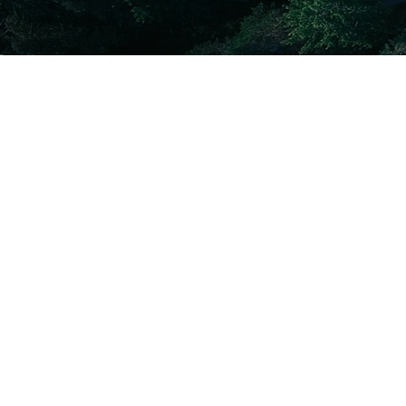
Nuestros Productos
Lo invitamos a explorar nuestras soluciones
integrales para mejorar su preparación para
el cumplimiento normativo. Estamos
comprometidos a garantizar su
cumplimiento perfecto de los estándares en
la evolución en varios dominios de
sostenibilidad.