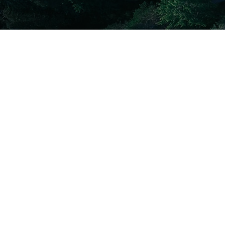
Produk Kami
Jelajahi solusi komprehensif yang kami
miliki untuk meningkatkan kesiapan Anda
dalam mematuhi peraturan. Kami
berkomitmen untuk memastikan
kepatuhan Anda tanpa hambatan terhadap
standar yang terus berkembang di berbagai
aspek keberlanjutan.