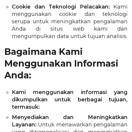
Cookie dan Teknologi Pelacakan:
Kami
menggunakan cookie dan teknologi
serupa untuk meningkatkan pengalaman
Anda di situs web kami dan
mengumpulkan data untuk tujuan analisis.
Bagaimana Kami
Menggunakan Informasi
Anda:
Kami menggunakan informasi yang
dikumpulkan untuk berbagai tujuan,
termasuk:
Menyediakan dan Meningkatkan
Layanan:
Untuk menawarkan pengalaman