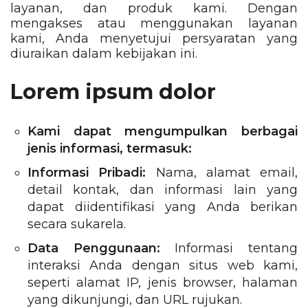
layanan, dan produk kami. Dengan
mengakses atau menggunakan layanan
kami, Anda menyetujui persyaratan yang
diuraikan dalam kebijakan ini.
Lorem ipsum dolor
Kami dapat mengumpulkan berbagai
jenis informasi, termasuk:
Informasi Pribadi:
Nama, alamat email,
detail kontak, dan informasi lain yang
dapat diidentifikasi yang Anda berikan
secara sukarela.
Data Penggunaan:
Informasi tentang
interaksi Anda dengan situs web kami,
seperti alamat IP, jenis browser, halaman
yang dikunjungi, dan URL rujukan.