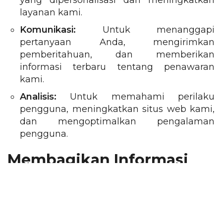
yang dipersonalisasi dan meningkatkan
layanan kami.
Komunikasi:
Untuk menanggapi
pertanyaan Anda, mengirimkan
pemberitahuan, dan memberikan
informasi terbaru tentang penawaran
kami.
Analisis:
Untuk memahami perilaku
pengguna, meningkatkan situs web kami,
dan mengoptimalkan pengalaman
pengguna.
Membagikan Informasi
Anda:
Kami tidak menjual, menyewakan, atau
meminjamkan informasi pribadi Anda