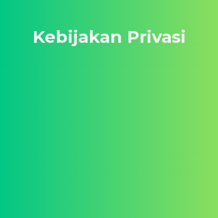
Kebijakan Privasi